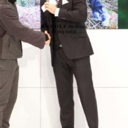
R U D O L F
the design
by jörg rudolf