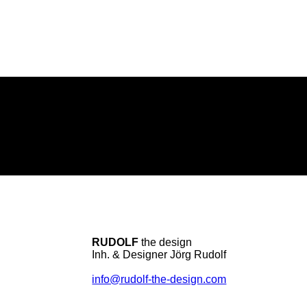
RUDOLF
the design
Inh. & Designer Jörg Rudolf
info@rudolf-the-design.com