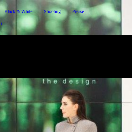
Black & White
Shooting
Presse
t