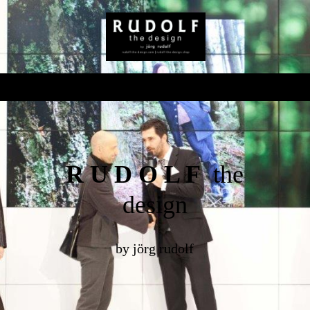
R U D O L F
the
design
by jörg rudolf